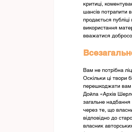
критиці, коментува
шансів потрапити в
продається публіці
використання матер
вважатися добросо
Всезагальн
Вам не потрібна лі
Оскільки ці твори 
перешкоджати вам в
Дойла «Архів Шерл
загальне надбання 
через те, що власн
відповідно до старо
власник авторських