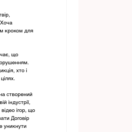
вір, 
 Хоча 
им кроком для 
чає, що 
порушенням. 
кція, хто і 
цілях. 
на створений 
й індустрії, 
ідео ігор, що 
ати Договір 
е уникнути 