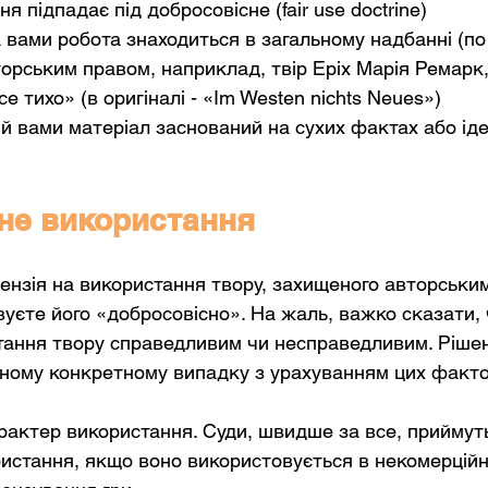
я підпадає під добросовісне (fair use doctrine)
 вами робота знаходиться в загальному надбанні (по
орським правом, наприклад, твір Еріх Марія Ремарк,
е тихо» (в оригіналі - «Im Westen nichts Neues»)
й вами матеріал заснований на сухих фактах або ід
не використання
цензія на використання твору, захищеного авторськи
уєте його «добросовісно». На жаль, важко сказати, 
тання твору справедливим чи несправедливим. Ріше
ному конкретному випадку з урахуванням цих факто
арактер використання. Суди, швидше за все, приймут
истання, якщо воно використовується в некомерційни