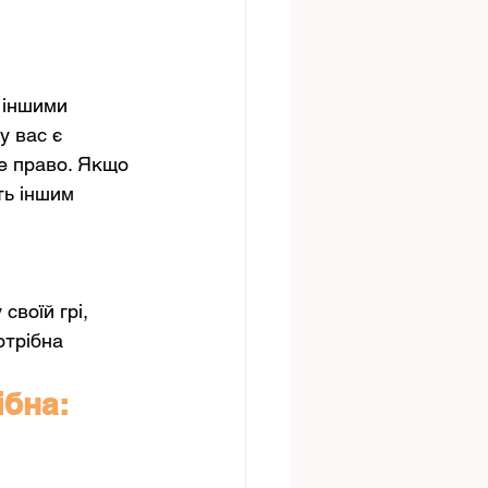
 іншими 
у вас є 
не право. Якщо 
ь іншим 
своїй грі, 
трібна 
ібна: