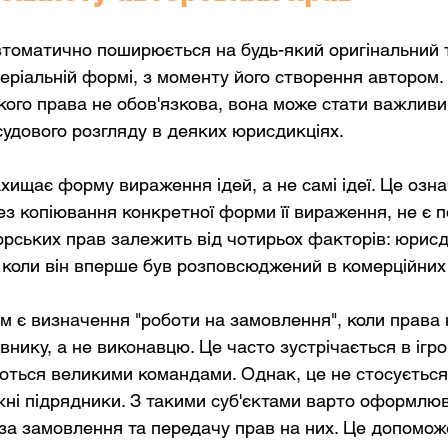
томатично поширюється на будь-який оригінальний т
еріальній формі, з моменту його створення автором.
кого права не обов'язкова, вона може стати важлив
судового розгляду в деяких юрисдикціях.
хищає форму вираження ідей, а не самі ідеї. Це озна
без копіювання конкретної форми її вираження, не є 
орських прав залежить від чотирьох факторів: юрисди
і коли він вперше був розповсюджений в комерційних 
 є визначення "роботи на замовлення", коли права 
нику, а не виконавцю. Це часто зустрічається в ігрові
ться великими командами. Однак, це не стосується в
і підрядники. З такими суб'єктами варто оформлюв
за замовлення та передачу прав на них. Це допомож