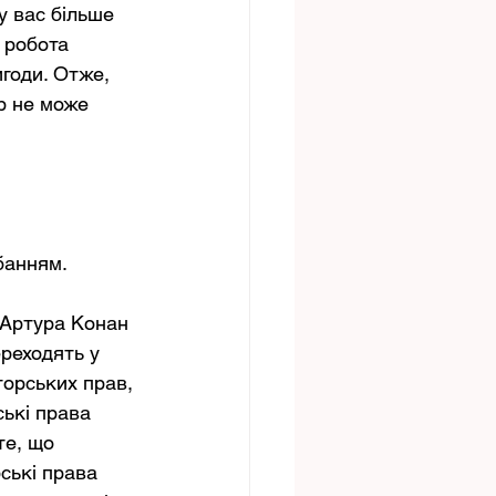
 вас більше 
 робота 
годи. Отже, 
р не може 
банням. 
 
Артура Конан 
ереходять у 
торських прав, 
ькі права 
те, що 
ські права 