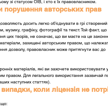
му зі статусом ОІВ, і хто є їх правовласником. 
и порушення авторських прав
дозволяють досить легко об'єднувати в грі створений
пи, музику, графіку, фотографії та текст. Той факт, що 
ння цих творів, не означає, що ви маєте на це закон
матеріали, захищені авторським правом, що належат
ння дозволу, правовласник може притягнути вас до 
онніх матеріалів, які ви захочете використовувати у 
м правом. Для легального використання зазвичай по
наших наступних статтях).
 випадки, коли ліцензія не потр
кщо: 