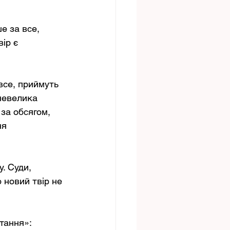
е за все, 
ір є 
все, приймуть 
невелика 
за обсягом, 
ня 
. Суди, 
новий твір не 
тання»: 