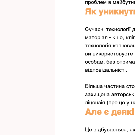
проблем в майбутньо
Як уникнут
Сучасні технології 
матеріал - кіно, клі
технологія копіюва
ви використовуєте 
особам, без отрима
відповідальністі.
Більша частина стор
захищена авторськи
ліцензія (про це у 
Але є деякі
Це відбувається, я