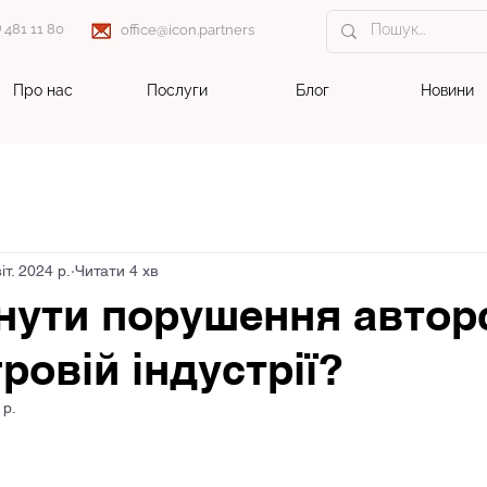
) 481 11 80
office@icon.partners
Про нас
Послуги
Блог
Новини
іт. 2024 р.
Читати 4 хв
нути порушення автор
гровій індустрії?
 р.