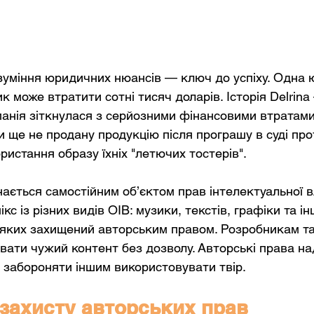
озуміння юридичних нюансів — ключ до успіху. Одна
к може втратити сотні тисяч доларів. Історія Delrin
анія зіткнулася з серйозними фінансовими втратами 
 ще не продану продукцію після програшу в суді прот
ристання образу їхніх "летючих тостерів".
нається самостійним об’єктом прав інтелектуальної вл
кс із різних видів ОІВ: музики, текстів, графіки та ін
 яких захищений авторським правом. Розробникам т
ати чужий контент без дозволу. Авторські права н
 забороняти іншим використовувати твір.
захисту авторських прав