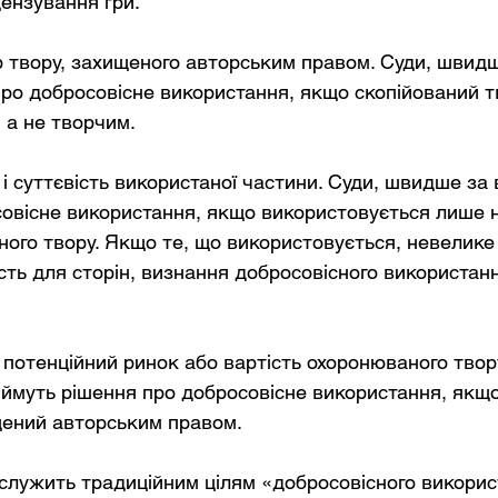
ензування гри.
 твору, захищеного авторським правом. Суди, швидш
ро добросовісне використання, якщо скопійований тв
 а не творчим.
ь і суттєвість використаної частини. Суди, швидше за 
совісне використання, якщо використовується лише 
ого твору. Якщо те, що використовується, невелике 
ість для сторін, визнання добросовісного використан
 потенційний ринок або вартість охоронюваного твору
ймуть рішення про добросовісне використання, якщо 
щений авторським правом.
лужить традиційним цілям «добросовісного викорис