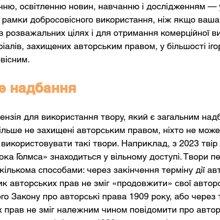
нню, освітленню новин, навчанню і дослідженням — у
 рамки добросовісного використання, ніж якщо ваша
 в розважальних цілях і для отримання комерційної ви
іалів, захищених авторським правом, у більшості іго
вісним.
е надбання
цензія для використання твору, який є загальним над
більше не захищені авторським правом, ніхто не може
икористовувати такі твори. Наприклад, з 2023 твір 
ока Голмса»
 знаходиться у вільному доступі. Твори п
кількома способами: через закінчення терміну дії ав
ик авторських прав не зміг «продовжити» свої авторс
го Закону про авторські права 1909 року, або через 
 прав не зміг належним чином повідомити про автор