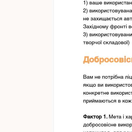
1) ваше використанн
2) використовувана
не захищається авт
Західному фронті вс
3) використовувани
творчої складової)
Добросовіс
Вам не потрібна лі
якщо ви використов
конкретне викорис
приймаються в кож
Фактор 1. 
Мета і х
добросовісне викор