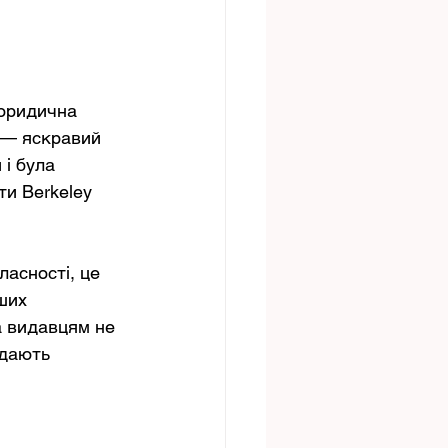
 юридична 
a — яскравий 
і була 
и Berkeley 
асності, це 
ших 
а видавцям не 
адають 