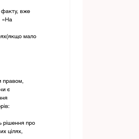
 факту, вже 
 «На 
еях(якщо мало 
м правом, 
чи є 
ння 
рів:
ь рішення про 
х цілях, 