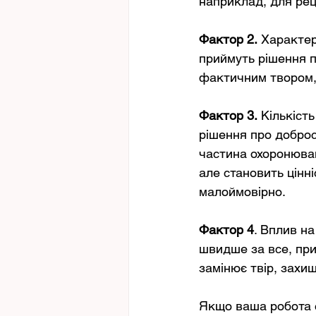
наприклад, для рец
Фактор 2.
 Характер
приймуть рішення п
фактичним твором,
Фактор 3.
 Кількіст
рішення про добро
частина охоронюван
але становить цінн
малоймовірно. 
Фактор 4
. Вплив на
швидше за все, при
замінює твір, захи
Якщо ваша робота с