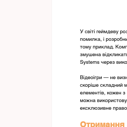
У світі геймдеву р
помилка, і розробни
тому приклад. Комп
змушена відкликати
Systems через вико
Відеоігри — не виз
скоріше складний мі
елементів, кожен з
можна використовув
ексклюзивне право
Отримання 