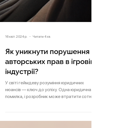
16 квіт. 2024 р.
Читати 4 хв
Як уникнути порушення
авторських прав в ігровій
індустрії?
У світі геймдеву розуміння юридичних
нюансів — ключ до успіху. Одна юридична
помилка, і розробник може втратити сотні
тисяч доларів....