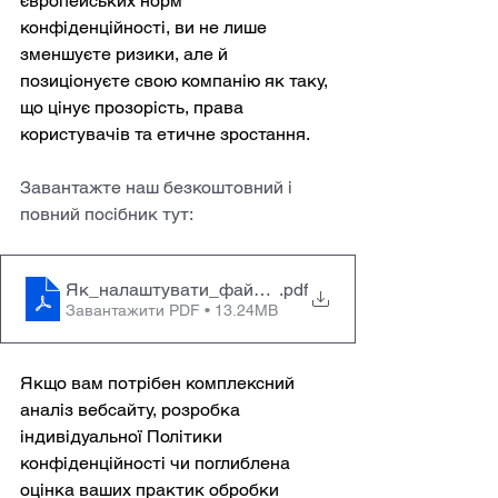
європейських норм 
конфіденційності, ви не лише 
зменшуєте ризики, але й 
позиціонуєте свою компанію як таку, 
що цінує прозорість, права 
користувачів та етичне зростання.
Завантажте наш безкоштовний і 
повний посібник тут:
Як_налаштувати_файли_cookie_на_сайті_згідно
.pdf
Завантажити PDF • 13.24MB
Якщо вам потрібен комплексний 
аналіз вебсайту, розробка 
індивідуальної Політики 
конфіденційності чи поглиблена 
оцінка ваших практик обробки 