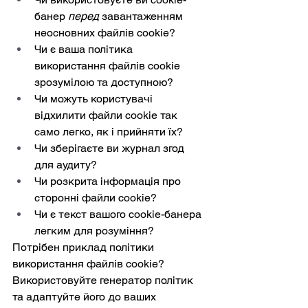
банер 
перед
 завантаженням 
неосновних файлів cookie?
Чи є ваша політика 
використання файлів cookie 
зрозумілою та доступною?
Чи можуть користувачі 
відхилити файли cookie так 
само легко, як і прийняти їх?
Чи зберігаєте ви журнал згод 
для аудиту?
Чи розкрита інформація про 
сторонні файли cookie?
Чи є текст вашого cookie-банера 
легким для розуміння?
Потрібен приклад політики 
використання файлів cookie? 
Використовуйте генератор політик 
та адаптуйте його до ваших 