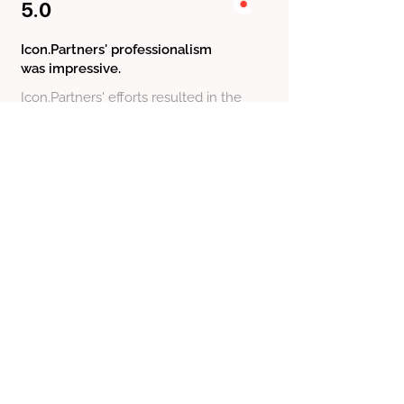
5.0
Icon.Partners' professionalism
was impressive.
Icon.Partners' efforts resulted in the
client's company working satisfactorily.
The team demonstrated experience,
consistently met deadlines, and
communicated transparently via email
and messages throughout the
engagement. Overall, the client was
pleased with Icon.Partners'
performance.
Read the full review on Clutch
Founder, Synvisia
Estonia
Nataliya Levitskaya
Feb 20, 2026