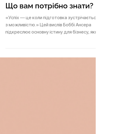
Master Service Agreement.
Що вам потрібно знати?
«Успіх — це коли підготовка зустрічається
з можливістю.» Цей вислів Боббі Ансера
підкреслює основну істину для бізнесу, який
прагне...