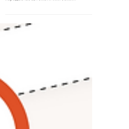
частиною Багатосторонньої угоди CRS, яка
передбачає автоматичний обмін
інформацією про фінансові...